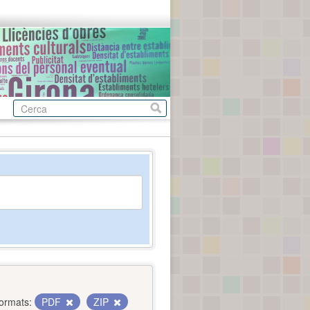
ormats:
PDF
ZIP