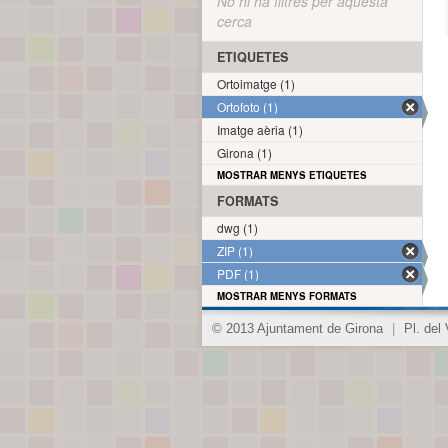
No hi ha filtres per aquesta
cerca
ETIQUETES
Ortoimatge (1)
Ortofoto (1)
Imatge aèria (1)
Girona (1)
MOSTRAR MENYS ETIQUETES
FORMATS
dwg (1)
ZIP (1)
PDF (1)
MOSTRAR MENYS FORMATS
© 2013 Ajuntament de Girona
|
Pl. del