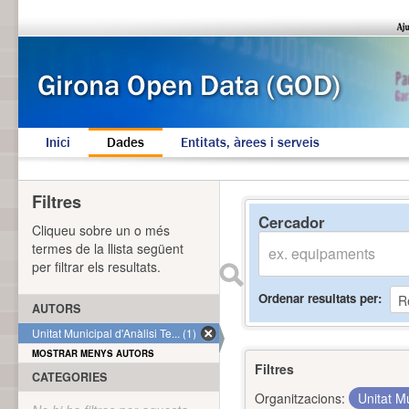
Inici
Dades
Entitats, àrees i serveis
Filtres
Cercador
Cliqueu sobre un o més
termes de la llista següent
per filtrar els resultats.
Ordenar resultats per
AUTORS
Unitat Municipal d'Anàlisi Te... (1)
MOSTRAR MENYS AUTORS
Filtres
CATEGORIES
Organitzacions:
Unitat Mu