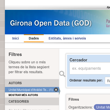
Inici
Dades
Entitats, àrees i serveis
Filtres
Cercador
Cliqueu sobre un o més
termes de la llista següent
per filtrar els resultats.
Ordenar resultats per
AUTORS
Unitat Municipal d'Anàlisi Te... (1)
MOSTRAR MÉS AUTORS
Filtres
CATEGORIES
Organitzacions:
Unitat Mu