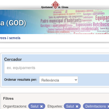
rees i serveis
Cercador
Ordenar resultats per
Filtres
Organitzacions:
Salut
Etiquetes:
Salut
Delimitacions