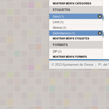
MOSTRAR MENYS CATEGORIES
ETIQUETES
Salut (1)
Límit (1)
Girona (1)
Delimitacions (1)
MOSTRAR MENYS ETIQUETES
FORMATS
ZIP (1)
MOSTRAR MENYS FORMATS
© 2013 Ajuntament de Girona
|
Pl. del