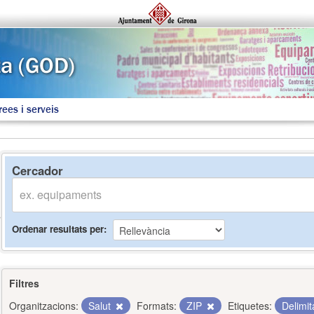
rees i serveis
Cercador
Ordenar resultats per
Filtres
Organitzacions:
Salut
Formats:
ZIP
Etiquetes:
Delimi