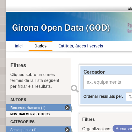
Inici
Dades
Entitats, àrees i serveis
Filtres
Cercador
Cliqueu sobre un o més
termes de la llista següent
per filtrar els resultats.
Ordenar resultats per
AUTORS
Recursos Humans (1)
MOSTRAR MENYS AUTORS
Filtres
CATEGORIES
Organitzacions:
Recurs
Sector públic (1)