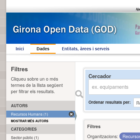
Inici
Dades
Entitats, àrees i serveis
Filtres
Cercador
Cliqueu sobre un o més
termes de la llista següent
per filtrar els resultats.
Ordenar resultats per
AUTORS
Recursos Humans (1)
MOSTRAR MÉS AUTORS
Filtres
CATEGORIES
Organitzacions:
Recurs
Sector públic (1)