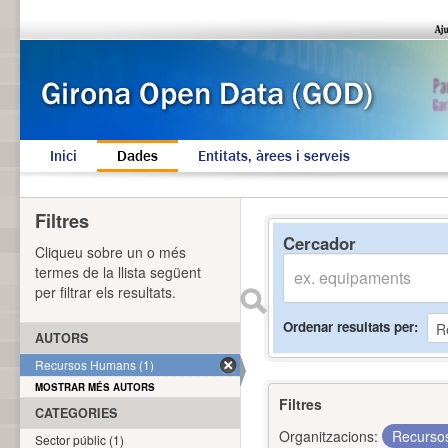
Inici
Dades
Entitats, àrees i serveis
Filtres
Cercador
Cliqueu sobre un o més
termes de la llista següent
per filtrar els resultats.
Ordenar resultats per
AUTORS
Recursos Humans (1)
MOSTRAR MÉS AUTORS
Filtres
CATEGORIES
Organitzacions:
Recurs
Sector públic (1)