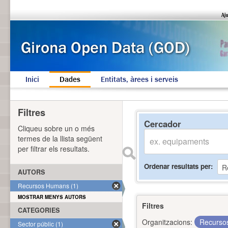
Inici
Dades
Entitats, àrees i serveis
Filtres
Cercador
Cliqueu sobre un o més
termes de la llista següent
per filtrar els resultats.
Ordenar resultats per
AUTORS
Recursos Humans (1)
MOSTRAR MENYS AUTORS
Filtres
CATEGORIES
Organitzacions:
Recurs
Sector públic (1)