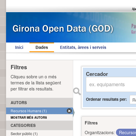
Inici
Dades
Entitats, àrees i serveis
Filtres
Cercador
Cliqueu sobre un o més
termes de la llista següent
per filtrar els resultats.
Ordenar resultats per
AUTORS
Recursos Humans (1)
MOSTRAR MÉS AUTORS
Filtres
CATEGORIES
Organitzacions:
Recurs
Sector públic (1)