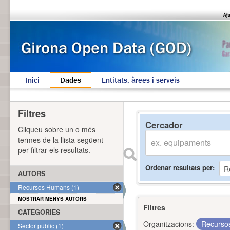
Inici
Dades
Entitats, àrees i serveis
Filtres
Cercador
Cliqueu sobre un o més
termes de la llista següent
per filtrar els resultats.
Ordenar resultats per
AUTORS
Recursos Humans (1)
MOSTRAR MENYS AUTORS
Filtres
CATEGORIES
Organitzacions:
Recurs
Sector públic (1)