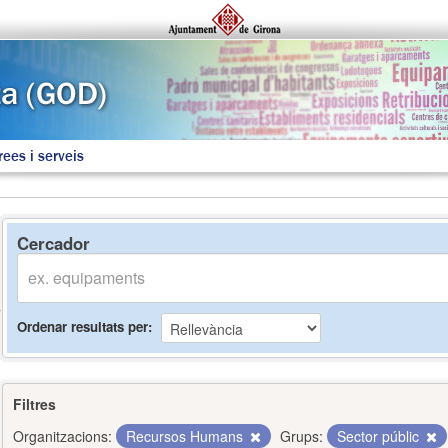
rees i serveis
Cercador
Ordenar resultats per
Filtres
Organitzacions:
Recursos Humans
Grups:
Sector públic