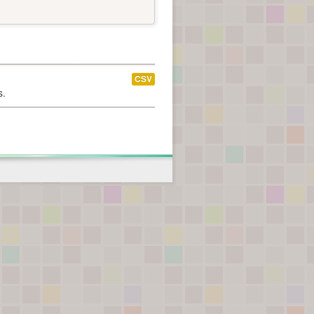
CSV
s.