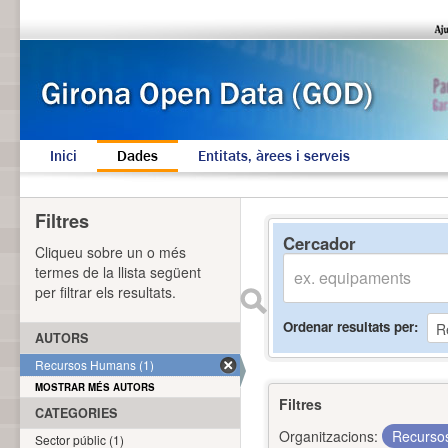
Inici
Dades
Entitats, àrees i serveis
Filtres
Cercador
Cliqueu sobre un o més
termes de la llista següent
per filtrar els resultats.
Ordenar resultats per
AUTORS
Recursos Humans (1)
MOSTRAR MÉS AUTORS
Filtres
CATEGORIES
Organitzacions:
Recurs
Sector públic (1)