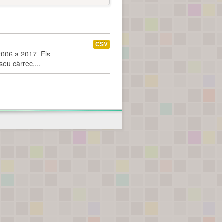
CSV
2006 a 2017. Els
seu càrrec,...