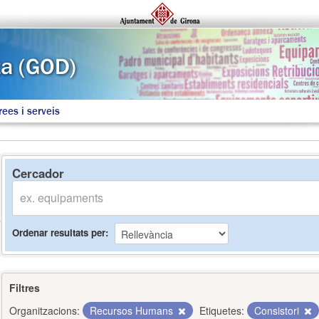
rees i serveis
Cercador
Ordenar resultats per
Filtres
Organitzacions:
Recursos Humans
Etiquetes:
Consistori