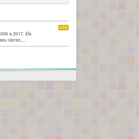
CSV
2006 a 2017. Els
seu càrrec,...