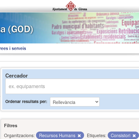
rees i serveis
Cercador
Ordenar resultats per
Filtres
Organitzacions:
Recursos Humans
Etiquetes:
Consistori