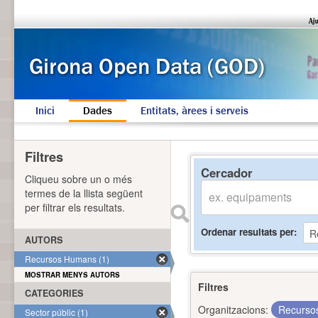
Inici
Dades
Entitats, àrees i serveis
Filtres
Cercador
Cliqueu sobre un o més
termes de la llista següent
per filtrar els resultats.
Ordenar resultats per
AUTORS
Recursos Humans (1)
MOSTRAR MENYS AUTORS
Filtres
CATEGORIES
Organitzacions:
Recurs
Sector públic (1)