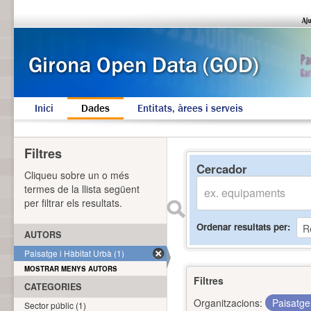
Inici
Dades
Entitats, àrees i serveis
Filtres
Cercador
Cliqueu sobre un o més
termes de la llista següent
per filtrar els resultats.
Ordenar resultats per
AUTORS
Paisatge i Hàbitat Urbà (1)
MOSTRAR MENYS AUTORS
Filtres
CATEGORIES
Organitzacions:
Paisatge
Sector públic (1)