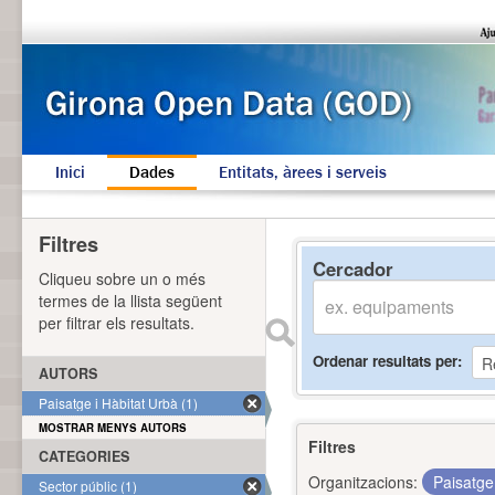
Inici
Dades
Entitats, àrees i serveis
Filtres
Cercador
Cliqueu sobre un o més
termes de la llista següent
per filtrar els resultats.
Ordenar resultats per
AUTORS
Paisatge i Hàbitat Urbà (1)
MOSTRAR MENYS AUTORS
Filtres
CATEGORIES
Organitzacions:
Paisatge
Sector públic (1)