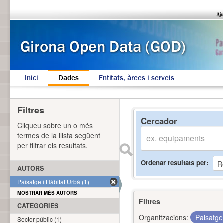
Inici
Dades
Entitats, àrees i serveis
Filtres
Cercador
Cliqueu sobre un o més
termes de la llista següent
per filtrar els resultats.
Ordenar resultats per
AUTORS
Paisatge i Hàbitat Urbà (1)
MOSTRAR MÉS AUTORS
Filtres
CATEGORIES
Organitzacions:
Paisatge
Sector públic (1)