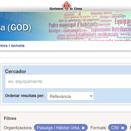
rees i serveis
Cercador
Ordenar resultats per
Filtres
Organitzacions:
Paisatge i Hàbitat Urbà
Formats:
CSV