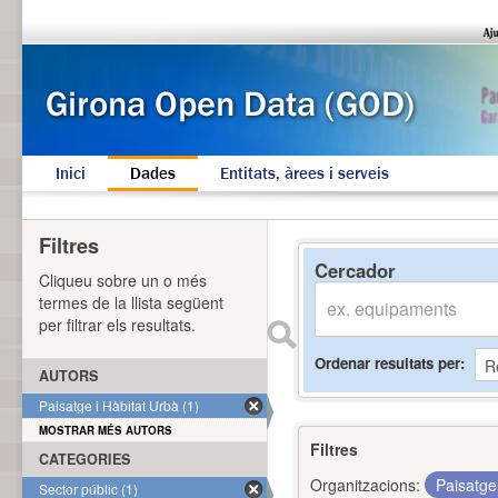
Inici
Dades
Entitats, àrees i serveis
Filtres
Cercador
Cliqueu sobre un o més
termes de la llista següent
per filtrar els resultats.
Ordenar resultats per
AUTORS
Paisatge i Hàbitat Urbà (1)
MOSTRAR MÉS AUTORS
Filtres
CATEGORIES
Organitzacions:
Paisatge
Sector públic (1)