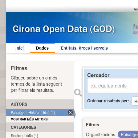
Inici
Dades
Entitats, àrees i serveis
Filtres
Cercador
Cliqueu sobre un o més
termes de la llista següent
per filtrar els resultats.
Ordenar resultats per
AUTORS
Paisatge i Hàbitat Urbà (1)
MOSTRAR MÉS AUTORS
Filtres
CATEGORIES
Organitzacions:
Paisatge
Sector públic (1)