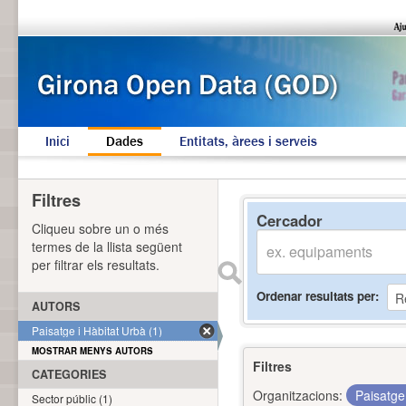
Inici
Dades
Entitats, àrees i serveis
Filtres
Cercador
Cliqueu sobre un o més
termes de la llista següent
per filtrar els resultats.
Ordenar resultats per
AUTORS
Paisatge i Hàbitat Urbà (1)
MOSTRAR MENYS AUTORS
Filtres
CATEGORIES
Organitzacions:
Paisatge
Sector públic (1)