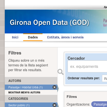
Inici
Dades
Entitats, àrees i serveis
Filtres
Cercador
Cliqueu sobre un o més
termes de la llista següent
per filtrar els resultats.
Ordenar resultats per
AUTORS
Paisatge i Hàbitat Urbà (1)
MOSTRAR MENYS AUTORS
Filtres
CATEGORIES
Organitzacions:
Paisatge
Sector públic (1)