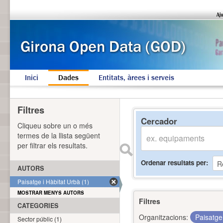
Inici
Dades
Entitats, àrees i serveis
Filtres
Cercador
Cliqueu sobre un o més
termes de la llista següent
per filtrar els resultats.
Ordenar resultats per
AUTORS
Paisatge i Hàbitat Urbà (1)
MOSTRAR MENYS AUTORS
Filtres
CATEGORIES
Organitzacions:
Paisatge
Sector públic (1)