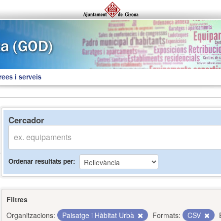
rees i serveis
Cercador
Ordenar resultats per
Filtres
Organitzacions:
Paisatge i Hàbitat Urbà
Formats:
CSV