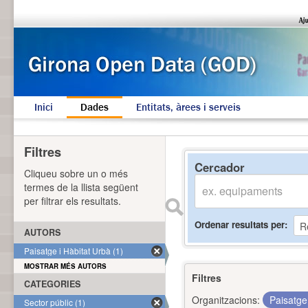
Inici
Dades
Entitats, àrees i serveis
Filtres
Cercador
Cliqueu sobre un o més
termes de la llista següent
per filtrar els resultats.
Ordenar resultats per
AUTORS
Paisatge i Hàbitat Urbà (1)
MOSTRAR MÉS AUTORS
Filtres
CATEGORIES
Organitzacions:
Paisatge
Sector públic (1)