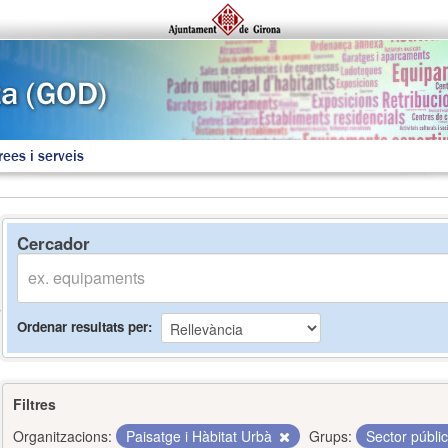
rees i serveis
Cercador
Ordenar resultats per
Filtres
Organitzacions:
Paisatge i Hàbitat Urbà
Grups:
Sector públi