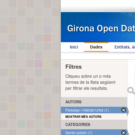
Inici
Dades
Entitats, à
Filtres
Cliqueu sobre un o més
termes de la llista següent
per filtrar els resultats.
AUTORS
Paisatge i Hàbitat Urbà (1)
MOSTRAR MÉS AUTORS
CATEGORIES
Sector públic (1)