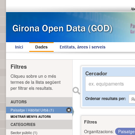
Inici
Dades
Entitats, àrees i serveis
Filtres
Cercador
Cliqueu sobre un o més
termes de la llista següent
per filtrar els resultats.
Ordenar resultats per
AUTORS
Paisatge i Hàbitat Urbà (1)
MOSTRAR MENYS AUTORS
Filtres
CATEGORIES
Organitzacions:
Paisatge
Sector públic (1)