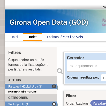
Inici
Dades
Entitats, àrees i serveis
Filtres
Cercador
Cliqueu sobre un o més
termes de la llista següent
per filtrar els resultats.
Ordenar resultats per
AUTORS
Paisatge i Hàbitat Urbà (1)
MOSTRAR MÉS AUTORS
Filtres
CATEGORIES
Organitzacions:
Paisatge
Sector públic (1)