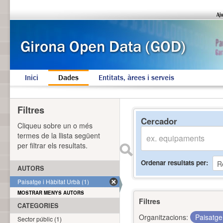
Inici
Dades
Entitats, àrees i serveis
Filtres
Cercador
Cliqueu sobre un o més
termes de la llista següent
per filtrar els resultats.
Ordenar resultats per
AUTORS
Paisatge i Hàbitat Urbà (1)
MOSTRAR MENYS AUTORS
Filtres
CATEGORIES
Organitzacions:
Paisatge
Sector públic (1)