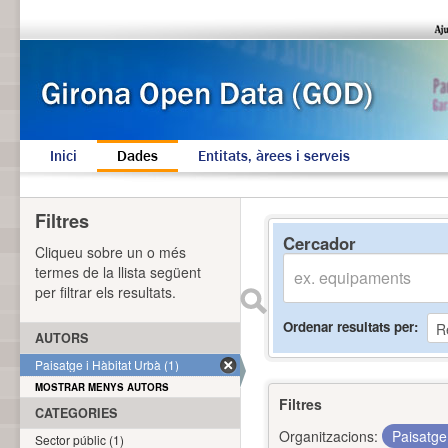
Inici
Dades
Entitats, àrees i serveis
Filtres
Cercador
Cliqueu sobre un o més
termes de la llista següent
per filtrar els resultats.
Ordenar resultats per
AUTORS
Paisatge i Hàbitat Urbà (1)
MOSTRAR MENYS AUTORS
Filtres
CATEGORIES
Organitzacions:
Paisatge
Sector públic (1)