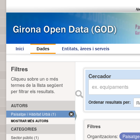
Inici
Dades
Entitats, àrees i serveis
Filtres
Cercador
Cliqueu sobre un o més
termes de la llista següent
per filtrar els resultats.
Ordenar resultats per
AUTORS
Paisatge i Hàbitat Urbà (1)
MOSTRAR MÉS AUTORS
Filtres
CATEGORIES
Organitzacions:
Paisatge
Sector públic (1)