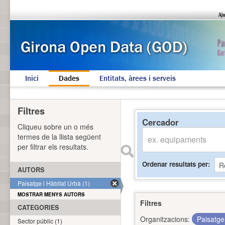
Inici
Dades
Entitats, àrees i serveis
Filtres
Cercador
Cliqueu sobre un o més
termes de la llista següent
per filtrar els resultats.
Ordenar resultats per
AUTORS
Paisatge i Hàbitat Urbà (1)
MOSTRAR MENYS AUTORS
Filtres
CATEGORIES
Organitzacions:
Paisatge
Sector públic (1)