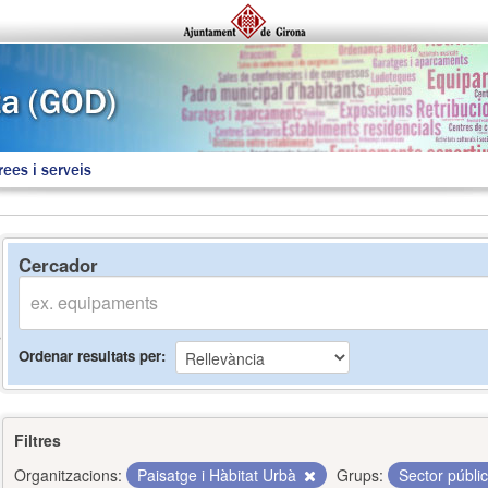
rees i serveis
Cercador
Ordenar resultats per
Filtres
Organitzacions:
Paisatge i Hàbitat Urbà
Grups:
Sector públi