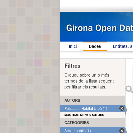
Inici
Dades
Entitats, à
Filtres
Cliqueu sobre un o més
termes de la llista següent
per filtrar els resultats.
AUTORS
Paisatge i Hàbitat Urbà (1)
MOSTRAR MENYS AUTORS
CATEGORIES
Sector públic (1)