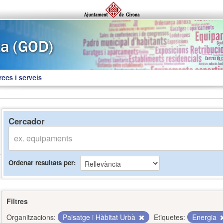
rees i serveis
Cercador
Ordenar resultats per
Filtres
Organitzacions:
Paisatge i Hàbitat Urbà
Etiquetes:
Energia