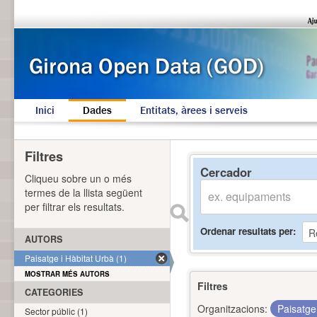
Inici
Dades
Entitats, àrees i serveis
Filtres
Cercador
Cliqueu sobre un o més
termes de la llista següent
per filtrar els resultats.
Ordenar resultats per
AUTORS
Paisatge i Hàbitat Urbà (1)
MOSTRAR MÉS AUTORS
Filtres
CATEGORIES
Organitzacions:
Paisatge
Sector públic (1)