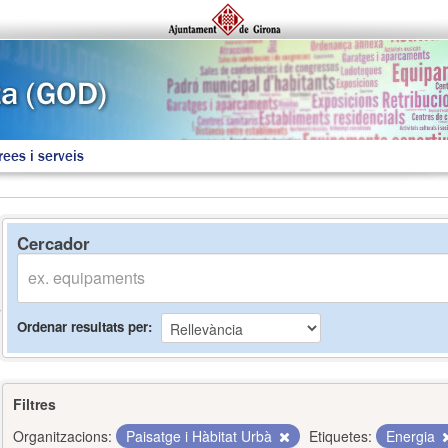
rees i serveis
Cercador
Ordenar resultats per
Filtres
Organitzacions:
Paisatge i Hàbitat Urbà
Etiquetes:
Energia