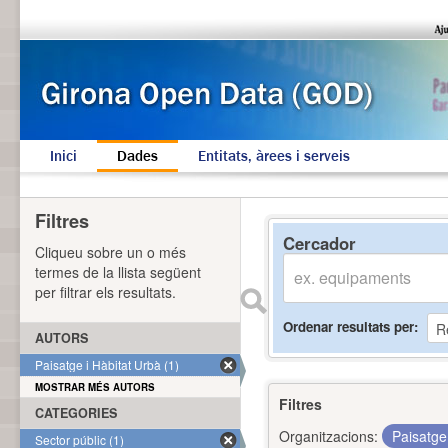
Inici
Dades
Entitats, àrees i serveis
Filtres
Cercador
Cliqueu sobre un o més
termes de la llista següent
per filtrar els resultats.
Ordenar resultats per
AUTORS
Paisatge i Hàbitat Urbà (1)
MOSTRAR MÉS AUTORS
Filtres
CATEGORIES
Organitzacions:
Paisatge
Sector públic (1)