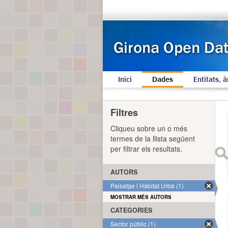
Inici
Dades
Entitats, à
Filtres
Cliqueu sobre un o més
termes de la llista següent
per filtrar els resultats.
AUTORS
Paisatge i Hàbitat Urbà (1)
MOSTRAR MÉS AUTORS
CATEGORIES
Sector públic (1)