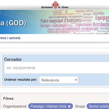
rees i serveis
Cercador
Ordenar resultats per
Filtres
Organitzacions:
Paisatge i Hàbitat Urbà
Grups:
Sector públi