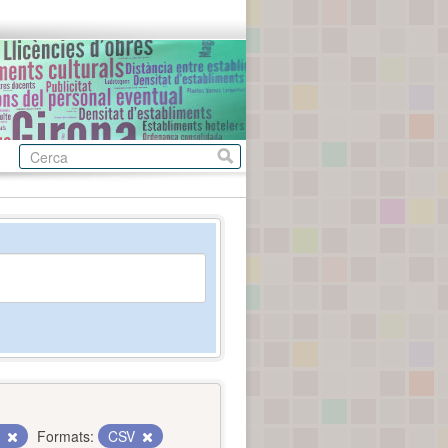
c
Formats:
CSV