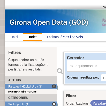
Inici
Dades
Entitats, àrees i serveis
Filtres
Cercador
Cliqueu sobre un o més
termes de la llista següent
per filtrar els resultats.
Ordenar resultats per
AUTORS
Paisatge i Hàbitat Urbà (1)
MOSTRAR MÉS AUTORS
Filtres
CATEGORIES
Organitzacions:
Paisatge
Sector públic (1)