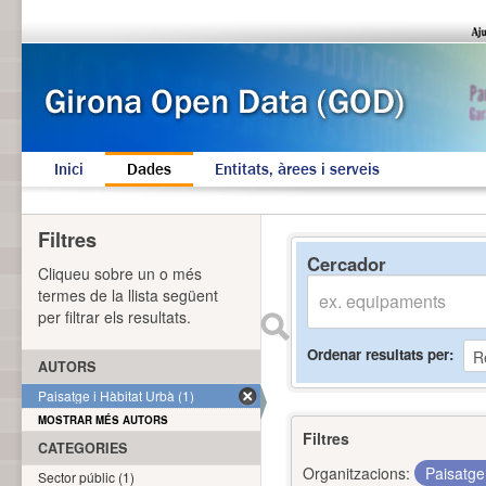
Inici
Dades
Entitats, àrees i serveis
Filtres
Cercador
Cliqueu sobre un o més
termes de la llista següent
per filtrar els resultats.
Ordenar resultats per
AUTORS
Paisatge i Hàbitat Urbà (1)
MOSTRAR MÉS AUTORS
Filtres
CATEGORIES
Organitzacions:
Paisatge
Sector públic (1)