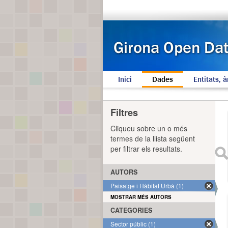
Inici
Dades
Entitats, à
Filtres
Cliqueu sobre un o més
termes de la llista següent
per filtrar els resultats.
AUTORS
Paisatge i Hàbitat Urbà (1)
MOSTRAR MÉS AUTORS
CATEGORIES
Sector públic (1)