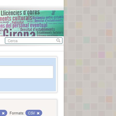
c
Formats:
CSV