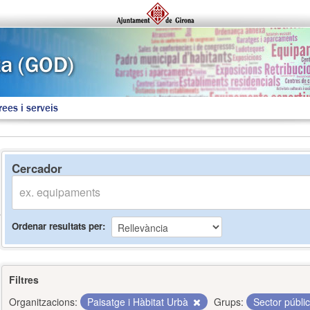
rees i serveis
Cercador
Ordenar resultats per
Filtres
Organitzacions:
Paisatge i Hàbitat Urbà
Grups:
Sector públi