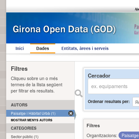
Inici
Dades
Entitats, àrees i serveis
Filtres
Cercador
Cliqueu sobre un o més
termes de la llista següent
per filtrar els resultats.
Ordenar resultats per
AUTORS
Paisatge i Hàbitat Urbà (1)
MOSTRAR MENYS AUTORS
Filtres
CATEGORIES
Organitzacions:
Paisatge
Sector públic (1)