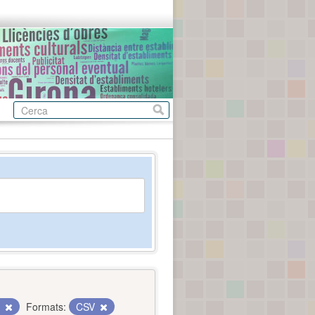
c
Formats:
CSV