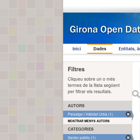
Inici
Dades
Entitats, à
Filtres
Cliqueu sobre un o més
termes de la llista següent
per filtrar els resultats.
AUTORS
Paisatge i Hàbitat Urbà (1)
MOSTRAR MENYS AUTORS
CATEGORIES
Sector públic (1)