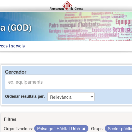
rees i serveis
Cercador
Ordenar resultats per
Filtres
Organitzacions:
Paisatge i Hàbitat Urbà
Grups:
Sector públi