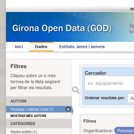
Inici
Dades
Entitats, àrees i serveis
Filtres
Cercador
Cliqueu sobre un o més
termes de la llista següent
per filtrar els resultats.
Ordenar resultats per
AUTORS
Paisatge i Hàbitat Urbà (1)
MOSTRAR MÉS AUTORS
Filtres
CATEGORIES
Organitzacions:
Paisatge
Sector públic (1)