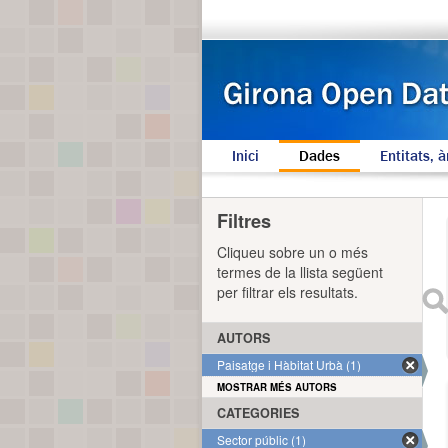
Inici
Dades
Entitats, à
Filtres
Cliqueu sobre un o més
termes de la llista següent
per filtrar els resultats.
AUTORS
Paisatge i Hàbitat Urbà (1)
MOSTRAR MÉS AUTORS
CATEGORIES
Sector públic (1)