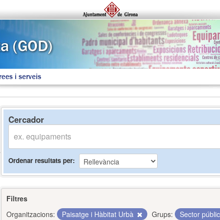
rees i serveis
Cercador
Ordenar resultats per
Filtres
Organitzacions:
Paisatge i Hàbitat Urbà
Grups:
Sector públi