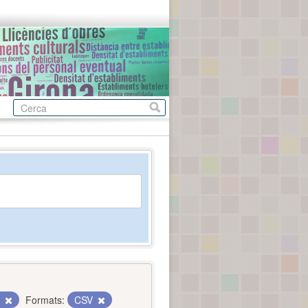
c
Formats:
CSV