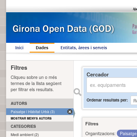
Inici
Dades
Entitats, àrees i serveis
Filtres
Cercador
Cliqueu sobre un o més
termes de la llista següent
per filtrar els resultats.
Ordenar resultats per
AUTORS
Paisatge i Hàbitat Urbà (3)
MOSTRAR MENYS AUTORS
Filtres
CATEGORIES
Organitzacions:
Paisatge
Medi ambient (2)