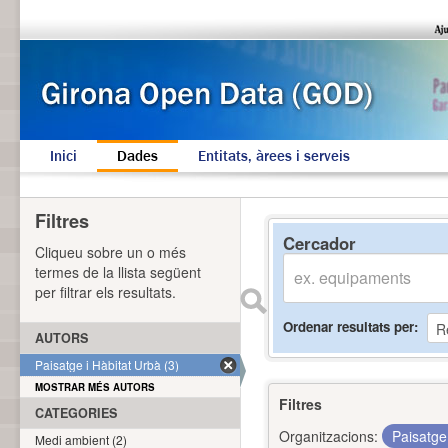
Inici
Dades
Entitats, àrees i serveis
Filtres
Cercador
Cliqueu sobre un o més
termes de la llista següent
per filtrar els resultats.
Ordenar resultats per
AUTORS
Paisatge i Hàbitat Urbà (3)
MOSTRAR MÉS AUTORS
Filtres
CATEGORIES
Organitzacions:
Paisatge
Medi ambient (2)