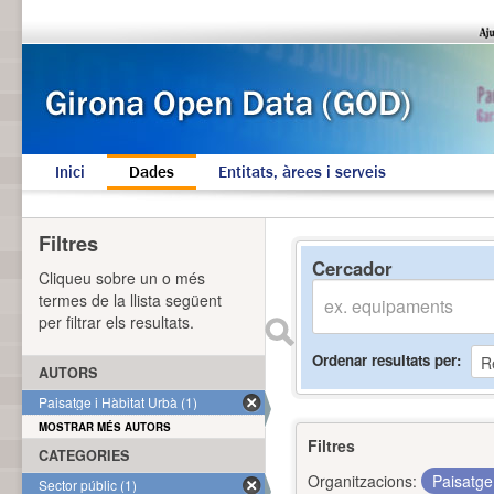
Inici
Dades
Entitats, àrees i serveis
Filtres
Cercador
Cliqueu sobre un o més
termes de la llista següent
per filtrar els resultats.
Ordenar resultats per
AUTORS
Paisatge i Hàbitat Urbà (1)
MOSTRAR MÉS AUTORS
Filtres
CATEGORIES
Organitzacions:
Paisatge
Sector públic (1)